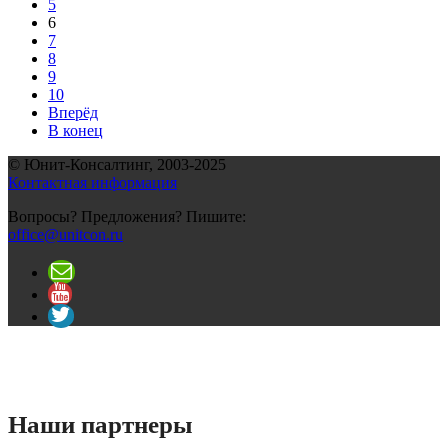
5
6
7
8
9
10
Вперёд
В конец
© Юнит-Консалтинг, 2003-
2025
Контактная информация
Вопросы? Предложения? Пишите:
office@unitcon.ru
Наши партнеры