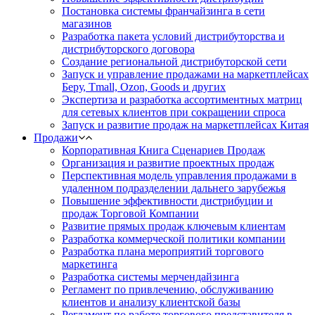
Постановка системы франчайзинга в сети
магазинов
Разработка пакета условий дистрибуторства и
дистрибуторского договора
Создание региональной дистрибуторской сети
Запуск и управление продажами на маркетплейсах
Беру, Tmall, Ozon, Goods и других
Экспертиза и разработка ассортиментных матриц
для сетевых клиентов при сокращении спроса
Запуск и развитие продаж на маркетплейсах Китая
Продажи
Корпоративная Книга Сценариев Продаж
Организация и развитие проектных продаж
Перспективная модель управления продажами в
удаленном подразделении дальнего зарубежья
Повышение эффективности дистрибуции и
продаж Торговой Компании
Развитие прямых продаж ключевым клиентам
Разработка коммерческой политики компании
Разработка плана мероприятий торгового
маркетинга
Разработка системы мерчендайзинга
Регламент по привлечению, обслуживанию
клиентов и анализу клиентской базы
Регламент по работе торгового представителя в