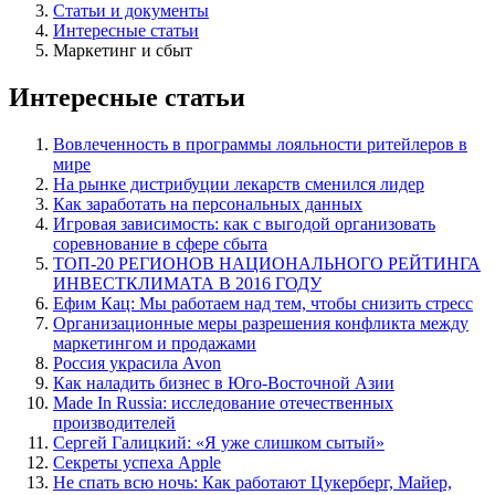
Статьи и документы
Интересные статьи
Маркетинг и сбыт
Интересные статьи
Вовлеченность в программы лояльности ритейлеров в
мире
На рынке дистрибуции лекарств сменился лидер
Как заработать на персональных данных
Игровая зависимость: как с выгодой организовать
соревнование в сфере сбыта
ТОП-20 РЕГИОНОВ НАЦИОНАЛЬНОГО РЕЙТИНГА
ИНВЕСТКЛИМАТА В 2016 ГОДУ
Ефим Кац: Мы работаем над тем, чтобы снизить стресс
Организационные меры разрешения конфликта между
маркетингом и продажами
Россия украсила Avon
Как наладить бизнес в Юго-Восточной Азии
Made In Russia: исследование отечественных
производителей
Сергей Галицкий: «Я уже слишком сытый»
Секреты успеха Apple
Не спать всю ночь: Как работают Цукерберг, Майер,