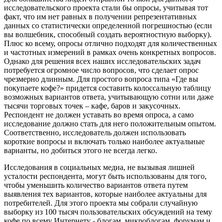
исследовательского проекта стали бы опросы, учитывая тот
факт, что им нет равных в получении репрезентативных
данных со статистически определенной погрешностью (если
вы волшебник, способный создать вероятностную выборку).
Плюс ко всему, опросы отлично подходят для количественных
и частотных измерений в рамках очень конкретных вопросов.
Однако для решения всех наших исследовательских задач
потребуется огромное число вопросов, что сделает опрос
чрезмерно длинным. Для простого вопроса типа «Где вы
покупаете кофе?» придется составить колоссальную таблицу
возможных вариантов ответа, учитывающую сотни или даже
тысячи торговых точек – кафе, баров и закусочных.
Респондент не должен уставать во время опроса, а само
исследование должно стать для него положительным опытом.
Соответственно, исследователь должен использовать
короткие вопросы и включать только наиболее актуальные
варианты, но добиться этого не всегда легко.
Исследования в социальных медиа, не вызывая лишней
усталости респондента, могут быть использованы для того,
чтобы уменьшить количество вариантов ответа путем
выявления тех вариантов, которые наиболее актуальны для
потребителей. Для этого проекта мы собрали случайную
выборку из 100 тысяч пользовательских обсуждений на тему
кофе по всему Интернету - блогам, микроблогам, форумам и