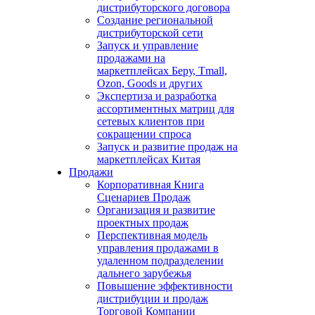
дистрибуторского договора
Создание региональной
дистрибуторской сети
Запуск и управление
продажами на
маркетплейсах Беру, Tmall,
Ozon, Goods и других
Экспертиза и разработка
ассортиментных матриц для
сетевых клиентов при
сокращении спроса
Запуск и развитие продаж на
маркетплейсах Китая
Продажи
Корпоративная Книга
Сценариев Продаж
Организация и развитие
проектных продаж
Перспективная модель
управления продажами в
удаленном подразделении
дальнего зарубежья
Повышение эффективности
дистрибуции и продаж
Торговой Компании