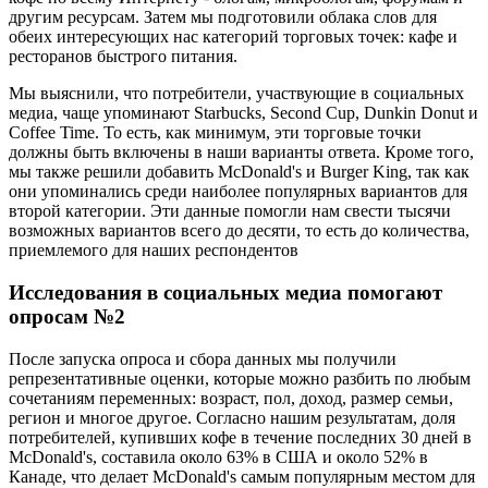
другим ресурсам. Затем мы подготовили облака слов для
обеих интересующих нас категорий торговых точек: кафе и
ресторанов быстрого питания.
Мы выяснили, что потребители, участвующие в социальных
медиа, чаще упоминают Starbucks, Second Cup, Dunkin Donut и
Coffee Time. То есть, как минимум, эти торговые точки
должны быть включены в наши варианты ответа. Кроме того,
мы также решили добавить McDonald's и Burger King, так как
они упоминались среди наиболее популярных вариантов для
второй категории. Эти данные помогли нам свести тысячи
возможных вариантов всего до десяти, то есть до количества,
приемлемого для наших респондентов
Исследования в социальных медиа помогают
опросам №2
После запуска опроса и сбора данных мы получили
репрезентативные оценки, которые можно разбить по любым
сочетаниям переменных: возраст, пол, доход, размер семьи,
регион и многое другое. Согласно нашим результатам, доля
потребителей, купивших кофе в течение последних 30 дней в
McDonald's, составила около 63% в США и около 52% в
Канаде, что делает McDonald's самым популярным местом для