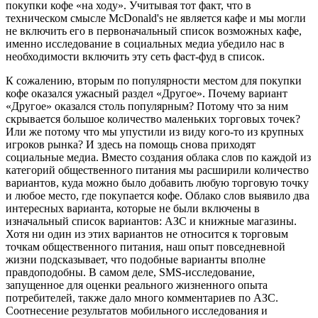
покупки кофе «на ходу». Учитывая тот факт, что в
техническом смысле McDonald's не является кафе и мы могли
не включить его в первоначальный список возможных кафе,
именно исследование в социальных медиа убедило нас в
необходимости включить эту сеть фаст-фуд в список.
К сожалению, вторым по популярности местом для покупки
кофе оказался ужасный раздел «Другое». Почему вариант
«Другое» оказался столь популярным? Потому что за ним
скрывается большое количество маленьких торговых точек?
Или же потому что мы упустили из виду кого-то из крупных
игроков рынка? И здесь на помощь снова приходят
социальные медиа. Вместо создания облака слов по каждой из
категорий общественного питания мы расширили количество
вариантов, куда можно было добавить любую торговую точку
и любое место, где покупается кофе. Облако слов выявило два
интересных варианта, которые не были включены в
изначальный список вариантов: АЗС и книжные магазины.
Хотя ни один из этих вариантов не относится к торговым
точкам общественного питания, наш опыт повседневной
жизни подсказывает, что подобные варианты вполне
правдоподобны. В самом деле, SMS-исследование,
запущенное для оценки реального жизненного опыта
потребителей, также дало много комментариев по АЗС.
Соотнесение результатов мобильного исследования и