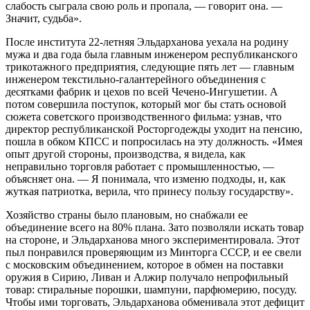
слабость сыграла свою роль и пропала, — говорит она. —
Значит, судьба».
После института 22-летняя Эльдарханова уехала на родину
мужа и два года была главным инженером республиканского
трикотажного предприятия, следующие пять лет — главным
инженером текстильно-галантерейного объединения с
десятками фабрик и цехов по всей Чечено-Ингушетии. А
потом совершила поступок, который мог бы стать основой
сюжета советского производственного фильма: узнав, что
директор республиканской Росторгодежды уходит на пенсию,
пошла в обком КПСС и попросилась на эту должность. «Имея
опыт другой стороны, производства, я видела, как
неправильно торговля работает с промышленностью, —
объясняет она. — Я понимала, что изменю подходы, и, как
жуткая патриотка, верила, что принесу пользу государству».
Хозяйство страны было плановым, но снабжали ее
объединение всего на 80% плана. Зато позволяли искать товар
на стороне, и Эльдарханова много экспериментировала. Этот
пыл понравился проверяющим из Минторга СССР, и ее свели
с московским объединением, которое в обмен на поставки
оружия в Сирию, Ливан и Алжир получало непрофильный
товар: стиральные порошки, шампуни, парфюмерию, посуду.
Чтобы ими торговать, Эльдарханова обменивала этот дефицит