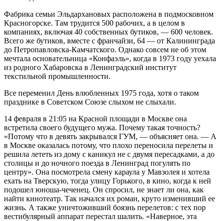
Фабрика семьи Эльдархановых расположена в подмосковном
Красногорске. Там трудится 500 рабочих, а в целом в
компаниях, включая 40 собственных бутиков, — 600 человек.
Всего же бутиков, вместе с франчайзи, 64 — от Калининграда
до Петропавловска-Камчатского. Однако совсем не об этом
мечтала основательница «Конфаэль», когда в 1973 году уехала
из родного Хабаровска в Ленинградский институт
текстильной промышленности.
Все переменил День влюбленных 1975 года, хотя о таком
празднике в Советском Союзе слыхом не слыхали.
14 февраля в 21:05 на Красной площади в Москве она
встретила своего будущего мужа. Почему такая точность?
«Потому что в девять закрывался ГУМ, — объясняет она. — А
в Москве оказалась потому, что плохо переносила перелеты и
решила лететь из дому с каникул не с двумя пересадками, а до
столицы и до ночного поезда в Ленинград погулять по
центру». Она посмотрела смену караула у Мавзолея и хотела
ехать на Тверскую, тогда улицу Горького, в кино, когда к ней
подошел юноша-чеченец. Он спросил, не знает ли она, как
найти кинотеатр. Так начался их роман, круто изменивший ее
жизнь. А также уничтоживший боязнь перелетов: с тех пор
вестибулярный аппарат перестал шалить. «Наверное, эта