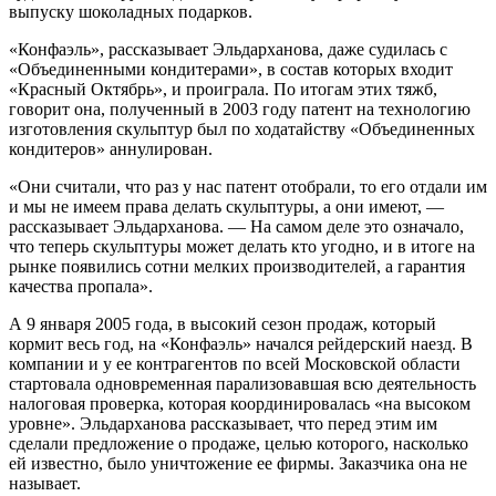
выпуску шоколадных подарков.
«Конфаэль», рассказывает Эльдарханова, даже судилась с
«Объединенными кондитерами», в состав которых входит
«Красный Октябрь», и проиграла. По итогам этих тяжб,
говорит она, полученный в 2003 году патент на технологию
изготовления скульптур был по ходатайству «Объединенных
кондитеров» аннулирован.
«Они считали, что раз у нас патент отобрали, то его отдали им
и мы не имеем права делать скульптуры, а они имеют, —
рассказывает Эльдарханова. — На самом деле это означало,
что теперь скульптуры может делать кто угодно, и в итоге на
рынке появились сотни мелких производителей, а гарантия
качества пропала».
А 9 января 2005 года, в высокий сезон продаж, который
кормит весь год, на «Конфаэль» начался рейдерский наезд. В
компании и у ее контрагентов по всей Московской области
стартовала одновременная парализовавшая всю деятельность
налоговая проверка, которая координировалась «на высоком
уровне». Эльдарханова рассказывает, что перед этим им
сделали предложение о продаже, целью которого, насколько
ей известно, было уничтожение ее фирмы. Заказчика она не
называет.