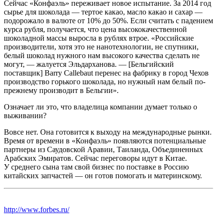
Сейчас «Конфаэль» переживает новое испытание. За 2014 год
сырье для шоколада — тертое какао, масло какао и сахар —
подорожало в валюте от 10% до 50%. Если считать с падением
курса рубля, получается, что цена высококачественной
шоколадной массы выросла в рублях втрое. «Российские
производители, хотя это не нанотехнологии, не спутники,
белый шоколад нужного нам высокого качества сделать не
могут, — жалуется Эльдарханова. — [Бельгийский
поставщик] Barry Callebaut перенес на фабрику в город Чехов
производство горького шоколада, но нужный нам белый по-
прежнему производит в Бельгии».
Означает ли это, что владелица компании думает только о
выживании?
Вовсе нет. Она готовится к выходу на международные рынки.
Время от времени в «Конфаэль» появляются потенциальные
партнеры из Саудовской Аравии, Таиланда, Объединенных
Арабских Эмиратов. Сейчас переговоры идут в Китае.
У среднего сына там свой бизнес по поставке в Россию
китайских запчастей — он готов помогать и материнскому.
http://www.forbes.ru/