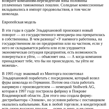
возврате компаниям-нерезидентам зоны половины
уплаченных таможенных пошлин. Солидные комиссионные
вкладывались в импорт продовольствия, в том числе
шоколада.
Европейская модель
В эти годы в судьбе Эльдархановой произошел новый
поворот — из государственного менеджера она превратилась
в собственника. В чем разница? «У наемного работника, на
государственном ли он предприятии или на частном, если у
него не складывается работа или если ухудшается
экономическая ситуация предприятия, есть возможность
повернуться и уйти, — объясняет она. — А когда компания
принадлежит тебе, что бы ни происходило, ты уйти не
можешь».
В 1995 году знакомый из Минторга посоветовал
Эльдархановой поработать с посредником, который возил
фуры шоколада из Германии. Потом она стала работать
напрямую с производителем — немецкой Stollwerk AG,
которая в 1997 году построила фабрику в Покрове
Владимирской области. Для этого она создала фирму-
дистрибьютора «Эликом», но условия работы с поставщиком
оказались кабальными. Как в любой торговле, в кондитерской
есть сезон высоких продаж — осень и зима, и не сезон —