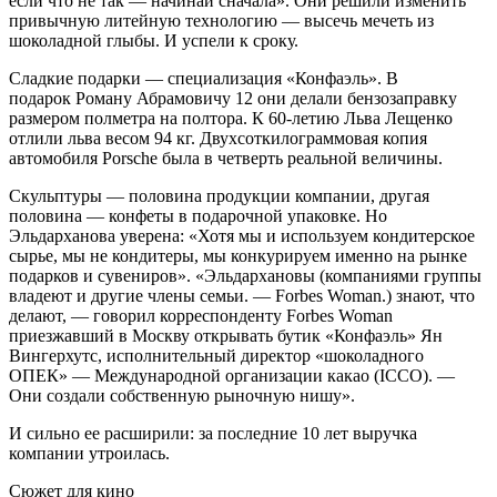
если что не так — начинай сначала». Они решили изменить
привычную литейную технологию — высечь мечеть из
шоколадной глыбы. И успели к сроку.
Сладкие подарки — специализация «Конфаэль». В
подарок Роману Абрамовичу 12 они делали бензозаправку
размером полметра на полтора. К 60-летию Льва Лещенко
отлили льва весом 94 кг. Двухсоткилограммовая копия
автомобиля Porsche была в четверть реальной величины.
Скульптуры — половина продукции компании, другая
половина — конфеты в подарочной упаковке. Но
Эльдарханова уверена: «Хотя мы и используем кондитерское
сырье, мы не кондитеры, мы конкурируем именно на рынке
подарков и сувениров». «Эльдархановы (компаниями группы
владеют и другие члены семьи. — Forbes Woman.) знают, что
делают, — говорил корреспонденту Forbes Woman
приезжавший в Москву открывать бутик «Конфаэль» Ян
Вингерхутс, исполнительный директор «шоколадного
ОПЕК» — Международной организации какао (ICCO). —
Они создали собственную рыночную нишу».
И сильно ее расширили: за последние 10 лет выручка
компании утроилась.
Сюжет для кино