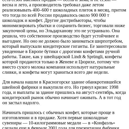
весна и лето, а производитель требовал даже летом
реализовывать 400–600 т шоколадных плиток в месяц, притом
что тогда по всей России продавалось около 900 000 т
шоколадок и конфет. Другие дистрибьюторы, чтобы
минимизировать убытки и сохранить бизнес, торговали ниже
закупочной цены, но Эльдарханову это не устраивало. Она
решила, что собственное производство будет устойчивее и
выгоднее. Но оно не должно было заниматься ширпотребом,
который выпускали кондитерские гиганты. Ее заинтересовали
увиденные в Европе бутики с дорогими конфетами ручной
работы. Такие, как у швейцарской Lindt & Sprüngli, конфеты
которой продаются только в Женеве и Цюрихе, потому что
вместо сухого молока компания использует натуральные
сливки, и конфеты могут храниться всего две недели.
Для начала нашли в Красногорске здание обанкротившейся
швейной фабрики и выкупили его. Но грянул кризис 1998
года, и выплаты за здание пришлись на август-сентябрь, когда
кондитерский рынок обычно начинает оживать. А в тот год
он застыл надолго.
Начинать пришлось с обычных конфет, которые проще в
изготовлении и в продаже. Хотя первые шоколадные
сувениры — 10-килограммовые медали — в «Конфаэль»
сделали еще в феврале 2001 года для презентации фабрики.