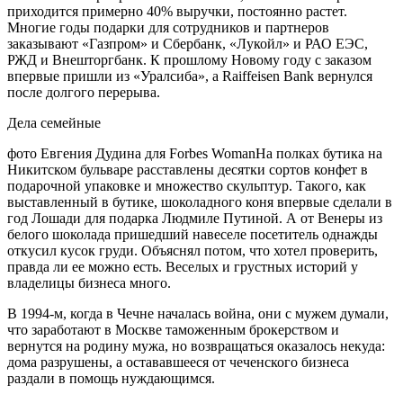
приходится примерно 40% выручки, постоянно растет.
Многие годы подарки для сотрудников и партнеров
заказывают «Газпром» и Сбербанк, «Лукойл» и РАО ЕЭС,
РЖД и Внешторгбанк. К прошлому Новому году с заказом
впервые пришли из «Уралсиба», а Raiffeisen Bank вернулся
после долгого перерыва.
Дела семейные
фото Евгения Дудина для Forbes WomanНа полках бутика на
Никитском бульваре расставлены десятки сортов конфет в
подарочной упаковке и множество скульптур. Такого, как
выставленный в бутике, шоколадного коня впервые сделали в
год Лошади для подарка Людмиле Путиной. А от Венеры из
белого шоколада пришедший навеселе посетитель однажды
откусил кусок груди. Объяснял потом, что хотел проверить,
правда ли ее можно есть. Веселых и грустных историй у
владелицы бизнеса много.
В 1994-м, когда в Чечне началась война, они с мужем думали,
что заработают в Москве таможенным брокерством и
вернутся на родину мужа, но возвращаться оказалось некуда:
дома разрушены, а остававшееся от чеченского бизнеса
раздали в помощь нуждающимся.