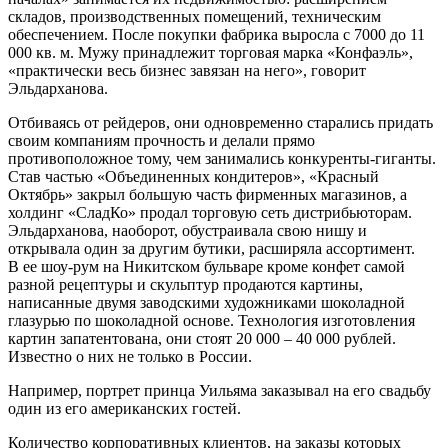
складов, производственных помещений, техническим
обеспечением. После покупки фабрика выросла с 7000 до 11
000 кв. м. Мужу принадлежит торговая марка «Конфаэль»,
«практически весь бизнес завязан на него», говорит
Эльдарханова.
Отбиваясь от рейдеров, они одновременно старались придать
своим компаниям прочность и делали прямо
противоположное тому, чем занимались конкуренты-гиганты.
Став частью «Объединенных кондитеров», «Красный
Октябрь» закрыл большую часть фирменных магазинов, а
холдинг «СладКо» продал торговую сеть дистрибьюторам.
Эльдарханова, наоборот, обустраивала свою нишу и
открывала один за другим бутики, расширяла ассортимент.
В ее шоу-­рум на Никитском бульваре кроме конфет самой
разной рецептуры и скульптур продаются картины,
написанные двумя заводскими художниками шоколадной
глазурью по шоколадной основе. Технология изготовления
картин запатентована, они стоят 20 000 – 40 000 рублей.
Известно о них не только в России.
Например, портрет принца Уильяма заказывал на его свадьбу
один из его американских гостей.
Количество корпоративных клиентов, на заказы которых