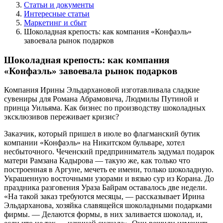
Статьи и документы
Интересные статьи
Маркетинг и сбыт
Шоколадная крепость: как компания «Конфаэль»
завоевала рынок подарков
Шоколадная крепость: как компания
«Конфаэль» завоевала рынок подарков
Компания Ирины Эльдархановой изготавливала сладкие
сувениры для Романа Абрамовича, Людмилы Путиной и
принца Уильяма. Как бизнес по производству шоколадных
эксклюзивов переживает кризис?
Заказчик, который пришел в июле во флагманский бутик
компании «Конфаэль» на Никитском бульваре, хотел
несбыточного. Чеченский предприниматель задумал подарок
матери Рамзана Кадырова — такую же, как только что
построенная в Аргуне, мечеть ее имени, только шоколадную.
Украшенную восточными узорами и вязью сур из Корана. До
праздника разговения Ураза Байрам оставалось две недели.
«На такой заказ требуются месяцы, — рассказывает Ирина
Эльдарханова, хозяйка славящейся шоколадными подарками
фирмы. — Делаются формы, в них заливается шоколад, и,