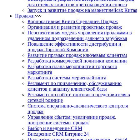
для сетевых клиентов при сокращении спроса
Запуск и развитие продаж на маркетплейсах Китая
Продажи
Корпоративная Книга Сценариев Продаж
Организация и развитие проектных продаж
Перспективная модель управления продажами в
удаленном подразделении дальнего зарубежья
Повышение эффективности дистрибуции и
продаж Торговой Компании
Развитие прямых продаж ключевым клиентам
Разработка коммерческой политики компании
Разработка плана мероприятий торгового
маркетинга
Разработка системы мерчендайзинга
Регламент по привлечению, обслуживанию
клиентов и анализу клиентской базы
Регламент по работе торгового представителя в
сетевой рознице
Система оперативно-аналитического контроля
продаж
Управление сбытом: увеличение продаж,
построение системы продаж
Выбор и внедрение CRM
Внедрение CRM Битрикс 24
Программы продвижения в интернете – digital