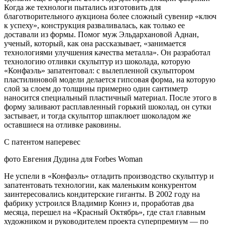
Когда же технологи пытались изготовить для
благотворительного аукциона более сложный сувенир «ключ
к успеху», конструкция разваливалась, как только ее
доставали из формы. Помог муж Эльдархановой Аднан,
ученый, который, как она рассказывает, «занимается
технологиями улучшения качества металла». Он разработал
технологию отливки скульптур из шоколада, которую
«Конфаэль» запатентовал: с вылепленной скульптором
пластилиновой модели делается гипсовая форма, на которую
слой за слоем до толщины примерно один сантиметр
наносится специальный пластичный материал. После этого в
форму заливают расплавленный горький шоколад, он сутки
застывает, и тогда скульптор шпаклюет шоколадом же
оставшиеся на отливке раковины.
С патентом наперевес
фото Евгения Дудина для Forbes Woman
Не успели в «Конфаэль» отладить производство скульптур и
запатентовать технологии, как маленьким конкурентом
заинтересовались кондитерские гиганты. В 2002 году на
фабрику устроился Владимир Коннэ и, проработав два
месяца, перешел на «Красный Октябрь», где стал главным
художником и руководителем проекта суперпремиум — по