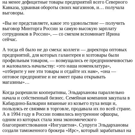
на менее дефицитные товары предприятий всего Северного
Кавказа, удваивая обороты своих магазинов, и… получала
выговоры.
«Вы не представляете, какое это удовольствие — получить
выговор Минторга России за самую высокую зарплату
сотрудников в России», — со смехом вспоминает Ирина
сейчас.
А тогда ей было не до смеха: коллеги — директора оптовых
предприятий, для которых галантерея и хозтовары были
профильным товаром, — возмущались ее предприимчивостью
и жаловались начальству: «это наша номенклатура»,
«отберите у нее эти товары и отдайте их нам», «она —
оптовое предприятие и не имеет права открывать
магазины»…
Когда разрешили кооперативы, Эльдарханова параллельно
начала и собственный бизнес. Семейная компания закупала в
Кабардино-Балкарии вязанные из козьего пуха вещи и,
пользуясь ее связями в торговле, продавала их по всей стране.
А в 1994 году в России появились внутренние офшоры,
одним из которых стала зона экономического
благоприятствования «Ингушетия». Супруги Эльдархановы
создали таможенного брокера «Ирс», который зарабатывал на