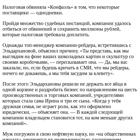
Налоговая обвиняла «Конфаэль» в том, что некоторые
поставщики — однодневки.
Пройдя множество судебных инстанций, компании удалось
отбиться от обвинений и сохранить миллионы рублей,
которые налоговая требовала доплатить.
Однажды топ-менеджер компании-рейдера, встретившись с
Эльдархановой, объяснил причину. «Ты представь, как мы
выглядим на фоне ваших шоколадных картин и скульптур со
своими коробочками, — пересказывает она. — Да, мы вас
заказали, но, если будешь кричать в СМИ, что мы рейдеры,
ничего не докажешь, а мы тебя засудим за клевету».
После этого Эльдархановы решили не держать все яйца в
одной корзине и раздробить бизнес по направлениям на шесть
производственных и торговых компаний, учредителями
которых стала сама Ирина и три ее сына. «Когда у тебя
дружная семья, не играет роли, как это оформлено
юридически, — объясняет она. — В каждой следующей
компании владельцем становится тот, на ком меньше других
компаний».
Муж погружен в свою нефтяную науку, но «на общественных
началах» занимается их недвижимостью: расширением